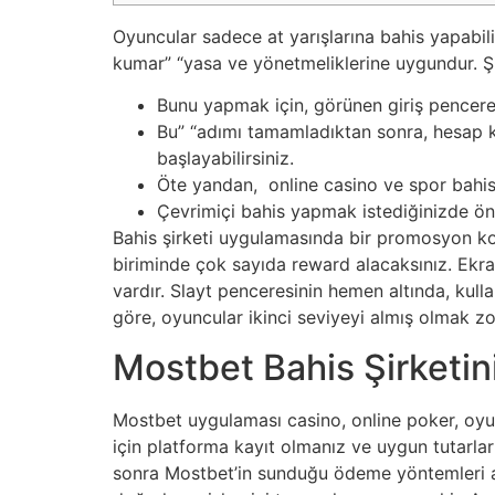
Oyuncular sadece at yarışlarına bahis yapabil
kumar” “yasa ve yönetmeliklerine uygundur. Şi
Bunu yapmak için, görünen giriş pencere
Bu” “adımı tamamladıktan sonra, hesap k
başlayabilirsiniz.
Öte yandan, online casino ve spor bahisl
Çevrimiçi bahis yapmak istediğinizde önc
Bahis şirketi uygulamasında bir promosyon ko
biriminde çok sayıda reward alacaksınız. Ekr
vardır. Slayt penceresinin hemen altında, kulla
göre, oyuncular ikinci seviyeyi almış olmak z
Mostbet Bahis Şirketini
Mostbet uygulaması casino, online poker, oyu
için platforma kayıt olmanız ve uygun tutarla
sonra Mostbet’in sunduğu ödeme yöntemleri ar