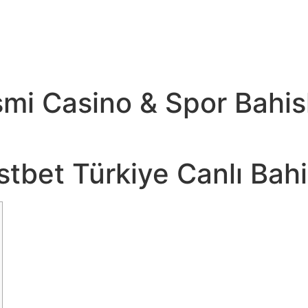
smi Casino & Spor Bahis
tbet Türkiye Canlı Bahis 