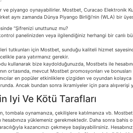
ir ve piyango oynayabilirler. Mostbet, Curacao Elektronik K
rket aynı zamanda Dünya Piyango Birliği’nin (WLA) bir üyes
sinde “Şifrenizi unuttunuz mu?
ontrol panelinizden veya ilgilendiğiniz herhangi bir canlı
eri tutkunları için Mostbet, sunduğu kaliteli hizmet sayesi
elikle para yatırmanız gerekir.
du kullanarak bize kaydolduğunuzda, Mostbets ile hesabınız
anın ortasında, mevcut Mostbet promosyonları ve bonusları h
nıcılar en popüler etkinliklere çizgiden ve oyundan kolayca 
orunda. Ancak bundan sonra ikramiyeler için para alışveriş
n Iyi Ve Kötü Tarafları
n, tombala oynamanıza, çekilişlere katılmanıza vb. Mostbe
rı hesabınıza yüklemeniz gerekmektedir. Daha sonra bahis o
acılığıyla kazancınızı çekmeye başlayabilirsiniz. Hesabın