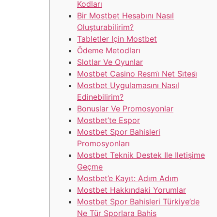
Kodları
Bir Mostbet Hesabını Nasıl
Oluşturabilirim?
Tabletler Için Mostbet
Ödeme Metodları
Slotlar Ve Oyunlar
Mostbet Casino Resmi̇ Net Si̇tesi̇
Mostbet Uygulamasını Nasıl
Edinebilirim?
Bonuslar Ve Promosyonlar
Mostbet’te Espor
Mostbet Spor Bahisleri
Promosyonları
Mostbet Teknik Destek Ile Iletişime
Geçme
Mostbet’e Kayıt: Adım Adım
Mostbet Hakkındaki Yorumlar
Mostbet Spor Bahisleri Türkiye’de
Ne Tür Sporlara Bahis