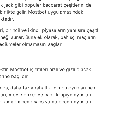
k jack gibi popüler baccarat çeşitlerini de
 birlikte gelir. Mostbet uygulamasındaki
ktadır.
irincil ve ikincil piyasaların yanı sıra çeşitli
eneği sunar. Buna ek olarak, bahisçi maçların
ecikmeler olmamasını sağlar.
ktir. Mostbet işlemleri hızlı ve gizli olacak
ine bağlıdır.
rıca, daha fazla rahatlık için bu oyunları hem
rı, movie poker ve canlı krupiye oyunları
bir kumarhanede şans ya da beceri oyunları