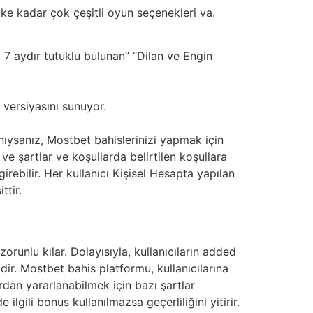
ke kadar çok çeşitli oyun seçenekleri va.
7 aydır tutuklu bulunan” “Dilan ve Engin
 versiyasını sunuyor.
anıysanız, Mostbet bahislerinizi yapmak için
e şartlar ve koşullarda belirtilen koşullara
ebilir. Her kullanıcı Kişisel Hesapta yapılan
ttir.
zorunlu kılar. Dolayısıyla, kullanıcıların added
dir. Mostbet bahis platformu, kullanıcılarına
dan yararlanabilmek için bazı şartlar
lgili bonus kullanılmazsa geçerliliğini yitirir.