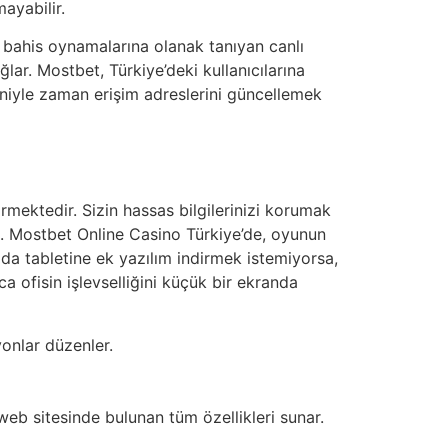
mayabilir.
k bahis oynamalarına olanak tanıyan canlı
lar. Mostbet, Türkiye’deki kullanıcılarına
niyle zaman erişim adreslerini güncellemek
irmektedir. Sizin hassas bilgilerinizi korumak
uz. Mostbet Online Casino Türkiye’de, oyunun
a da tabletine ek yazılım indirmek istemiyorsa,
a ofisin işlevselliğini küçük bir ekranda
onlar düzenler.
b sitesinde bulunan tüm özellikleri sunar.